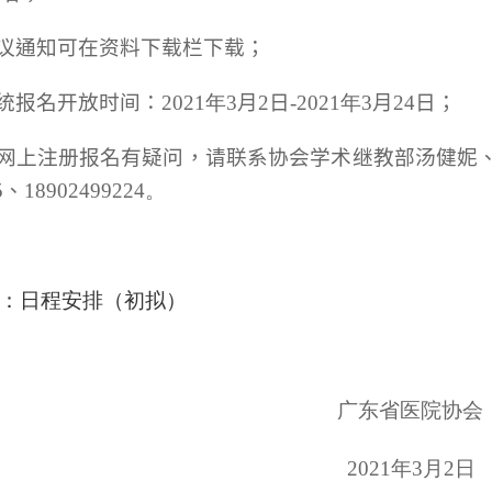
会议通知可在资料下载栏下载；
系统报名开放时间：
2021
年
3
月
2
日-
2021
年
3
月
24
日；
如网上注册报名有疑问，请联系协会学术继教部汤健妮、钱瑞
5、18902499224
。
：日程安排（初拟）
广东省医院协会
2021
年
3
月
2
日