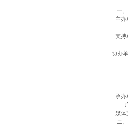
一、
主办
深
支持
国
协办单
承办
媒体
二