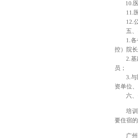
10.
11
12
五、
1.
各
控）院长
2.
基
员；
3.
与
资单位、
六、
培训
要住宿的
广州