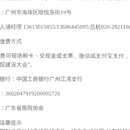
：广州市海珠区喧悦东街
19
号
人浦经理
13613015055/13686445095/
总机
020-282116
缴费方式
训费可现场刷卡、交现金或支票
、微信或支付宝支付，
院建设大会
”
。
银行：中国工商银行广州江湾支行
3602047919200092726
：广东省医院协会
温馨提示