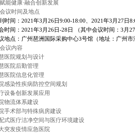
赋能健康·融合创新发展
会议时间及地点
到
时间：2021年
3
月2
6
日
9:00-18:00
、
2021年
3
月2
7
日
8:
会时间：
202
1
年
3
月
26
日
-28
日 （其中会议时间：
3
月2
议
地点：广州琶洲国际采购中心3
号馆
（地址：广州市
会议内容
慧
医院规划与设计
慧
医院后勤管理
慧
医院信息化管理
院感染性疾病防控空间规划
疗设备创新发展应用
院物流体系建设
院手术部与特殊病房建设
配式医疗洁净空间与医疗环境建设
大突发疫情应急医院