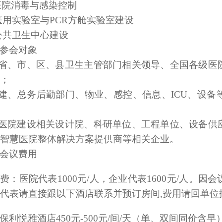
医院消毒与感染控制
.医用实验室与PCR方舱实验室建设
.公共卫生中心建设
参会对象
省、市、区、县卫生主管部门相关领导、全国各级医
；
建、总务后勤部门、物业、感控、信息、
ICU
、设备
医院建设相关设计院、科研单位、工程单位、设备供
智慧医院整体解决方案提供商等相关企业。
会议费用
费：医院代表1
0
00元
/
人
，企业代表1
6
00元
/
人
。
因会
代表请
直接跟以下酒店联系并预订房间
,费用请回单位
保利悦雅酒店
450
元
-500
元
/
间
/
天（单、双间同价含早