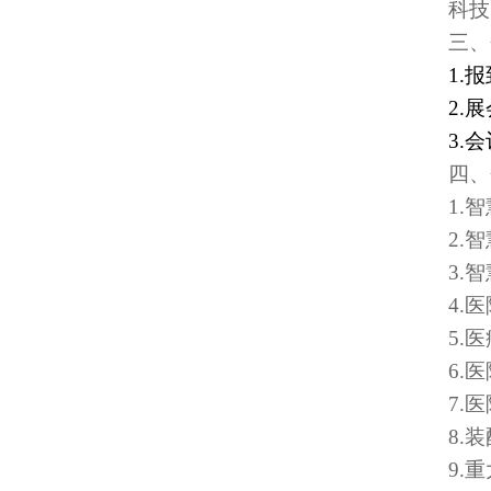
科技
三、
1
.
报
2.
展
3.
会
四、
1.
智
2.
智
3.
智
4.
医
5.
医
6.
医
7.
医
8.
装
9.
重