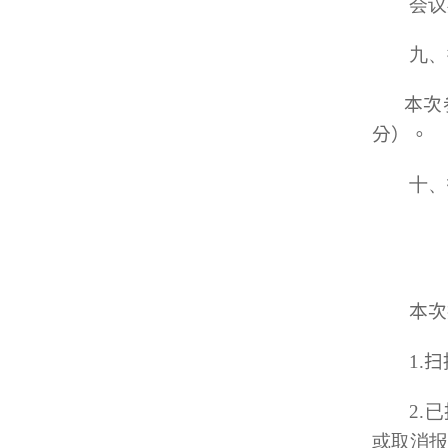
会议
九、
本次
分）。
十、
本次
1.
2.
已
或取消报