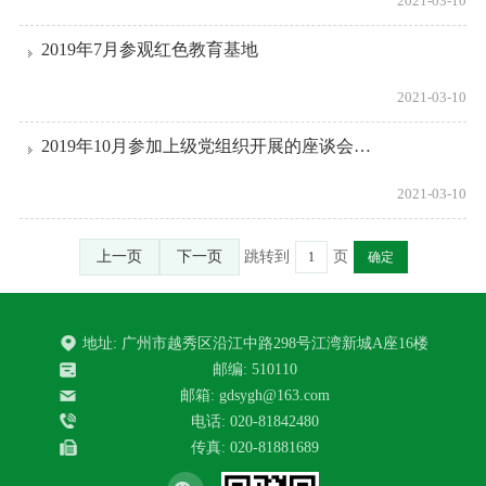
2021-03-10
2019年7月参观红色教育基地
2021-03-10
2019年10月参加上级党组织开展的座谈会暨党课
2021-03-10
上一页
下一页
跳转到
页
地址: 广州市越秀区沿江中路298号江湾新城A座16楼
邮编: 510110
邮箱: gdsygh@163.com
电话: 020-81842480
传真: 020-81881689