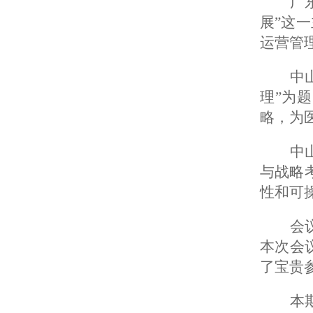
广
展”这
运营管
中
理”为
略，为
中
与战略
性和可
会
本次会
了宝贵
本