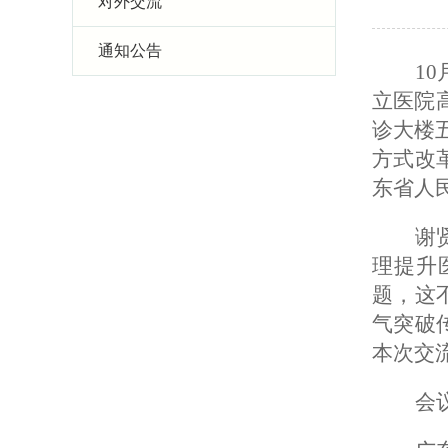
对外交流
通知公告
1
立医院
诊大楼
方式改
东省人
谢
理提升
题，这
气突破
本次交
会