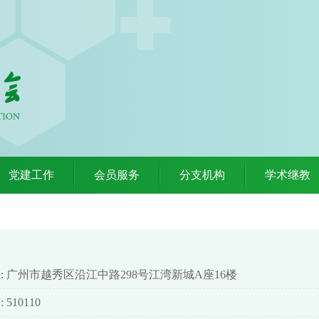
党建工作
会员服务
分支机构
学术继教
: 广州市越秀区沿江中路298号江湾新城A座16楼
 510110