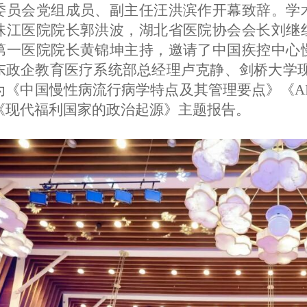
委员会党组成员
、
副主任汪洪滨作开幕致辞。学
珠江医院院长郭洪波
，
湖北省医院协会会长刘继
第一医院院长黄锦坤主持，邀请了中国疾控中心
东政企教育医疗系统部总经理卢克静、剑桥大学
为《中国慢性病流行病学特点及其管理要点》《AI
《现代福利国家的政治起源》主题报告。