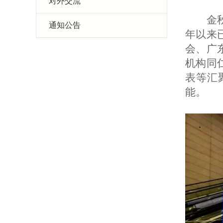
对外交流
金
通知公告
年以来
会、广
机构同
表等汇
能。